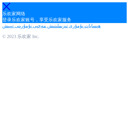
乐欢家网络
登录乐欢家账号，享受乐欢家服务
ھېسابات نۇمۇرى تىزىملىتىش
مەخپى نۇمۇرىنى تېپىش
© 2023 乐欢家 Inc.