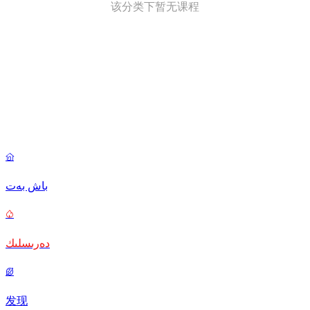
该分类下暂无课程
this is area

باش بەت

دەرىسلىك

发现